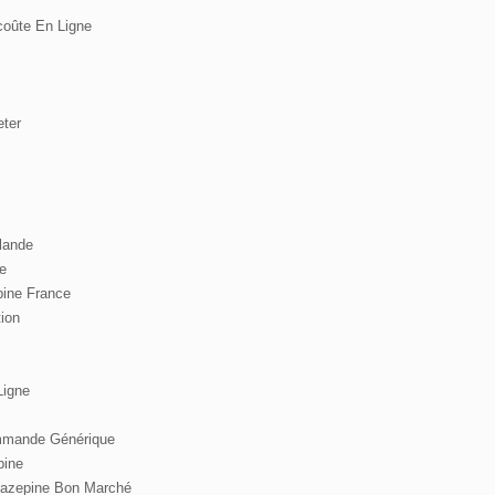
oûte En Ligne
eter
lande
e
pine France
ion
Ligne
mmande Générique
pine
azepine Bon Marché