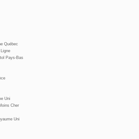
ne Québec
 Ligne
etol Pays-Bas
èce
e Uni
Moins Cher
oyaume Uni