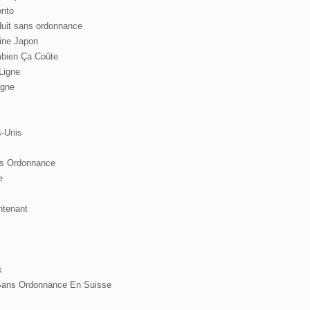
onto
duit sans ordonnance
ine Japon
mbien Ça Coûte
Ligne
igne
s-Unis
ns Ordonnance
e
ntenant
x
Sans Ordonnance En Suisse