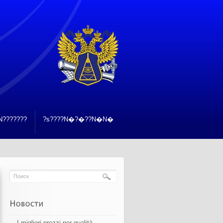
???????
?s????N�?�??N�N�
I migliori prezzi per qualità