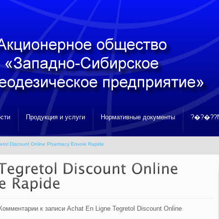
сти
Продукция и услуги
Нормативные документы
?�?�??N
etol Discount Online Pharmacy Envoie Rapide
Комментарии
к записи Achat En Ligne Tegretol Discount Online