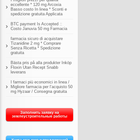
eccellente * 120 mg Arcoxia
Basso costo In linea * Sconti e
spedizione gratuita Applicata
BTC payment Is Accepted ::
Costo Januvia 50 mg Farmacia
farmacia sicuro di acquistare
Tizanidine 2 mg * Comprare
Senza Ricetta * Spedizione
gratuita
Bästa pris på alla produkter Inköp
Floxin Utan Recept Snabb
leverans
I farmaci più economici in linea /
Migliore farmacia per l’acquisto 50
mg Hyzaar / Consegna gratuita
Заполнить заявку на
землеустроительные работы