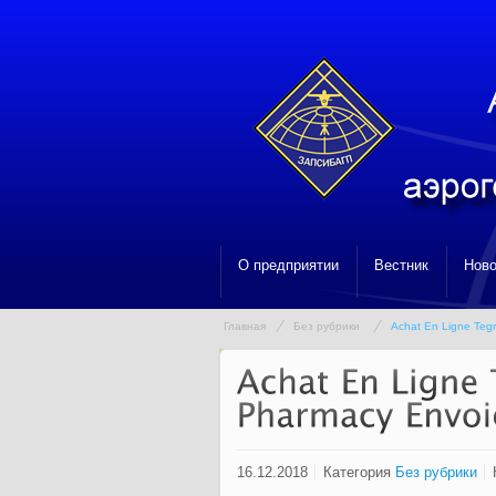
О предприятии
Вестник
Ново
Главная
Без рубрики
Achat En Ligne Tegr
16.12.2018
Категория
Без рубрики