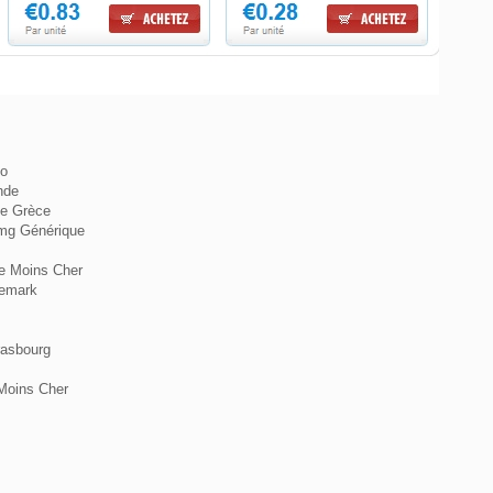
to
nde
ne Grèce
 mg Générique
Le Moins Cher
nemark
rasbourg
Moins Cher