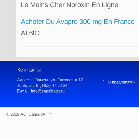
Le Moins Cher Noroxin En Ligne
Acheter Du Avapro 300 mg En France
AL6lO
Адрес: г. Тюмень ул. Таежная д.12
[
О предприятии
Тел\факс 8 (3452) 47-33-34
E-mail: info@zapsibagp.ru
© 2019 АО "ЗапсибАГП"