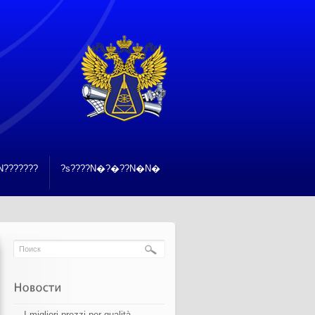
???????
?s????N�?�??N�N�
I migliori prezzi per qualità