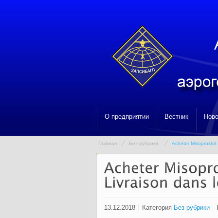
О предприятии
Вестник
Ново
Главная
Без рубрики
Acheter Misoprostol 
13.12.2018
Категория
Без рубрики