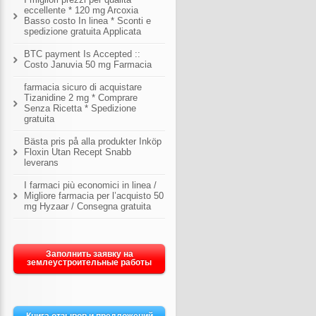
eccellente * 120 mg Arcoxia
Basso costo In linea * Sconti e
spedizione gratuita Applicata
BTC payment Is Accepted ::
Costo Januvia 50 mg Farmacia
farmacia sicuro di acquistare
Tizanidine 2 mg * Comprare
Senza Ricetta * Spedizione
gratuita
Bästa pris på alla produkter Inköp
Floxin Utan Recept Snabb
leverans
I farmaci più economici in linea /
Migliore farmacia per l’acquisto 50
mg Hyzaar / Consegna gratuita
Заполнить заявку на
землеустроительные работы