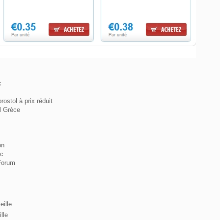
c
ostol à prix réduit
l Grèce
on
ec
Forum
ille
lle