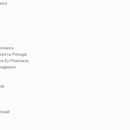
ance
donnance
tol Le Portugal
me En Pharmacie
ngleterre
ide
Israël