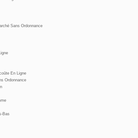
Marché Sans Ordonnance
Ligne
coûte En Ligne
ns Ordonnance
on
mme
s-Bas