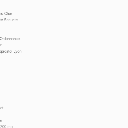
ns Cher
e Securite
 Ordonnance
r
oprostol Lyon
et
er
c 200 mg