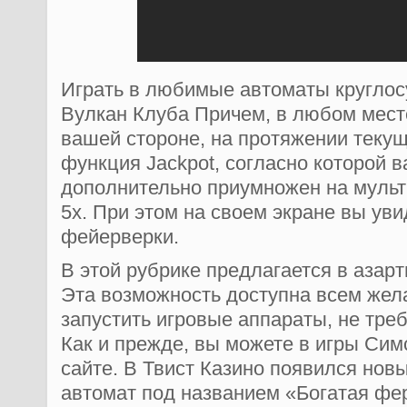
Играть в любимые автоматы круглос
Вулкан Клуба Причем, в любом мест
вашей стороне, на протяжении текущ
функция Jackpot, согласно которой 
дополнительно приумножен на мульт
5х. При этом на своем экране вы ув
фейерверки.
В этой рубрике предлагается в азар
Эта возможность доступна всем жел
запустить игровые аппараты, не тре
Как и прежде, вы можете в игры Сим
сайте. В Твист Казино появился нов
автомат под названием «Богатая фе