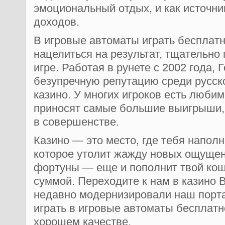
эмоциональный отдых, и как источн
доходов.
В игровые автоматы играть бесплат
нацелиться на результат, тщательно
игре. Работая в рунете с 2002 года
безупречную репутацию среди русск
казино. У многих игроков есть любим
приносят самые большие выигрыши, 
в совершенстве.
Казино — это место, где тебя наполн
которое утолит жажду новых ощущен
фортуны — еще и пополнит твой ко
суммой. Переходите к нам в казино 
недавно модернизировали наш порта
играть в игровые автоматы бесплатно
хорошем качестве.