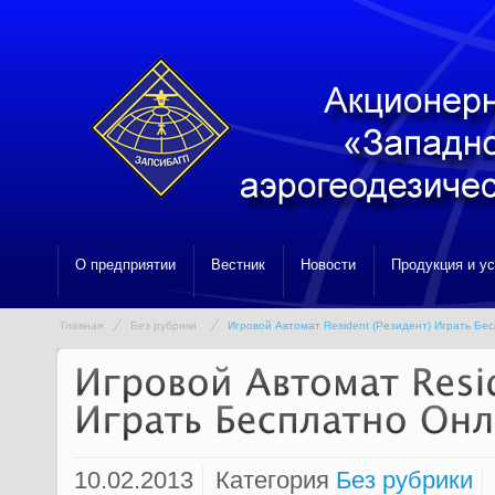
О предприятии
Вестник
Новости
Продукция и у
Главная
Без рубрики
Игровой Автомат Resident (Резидент) Играть Бе
10.02.2013
Категория
Без рубрики