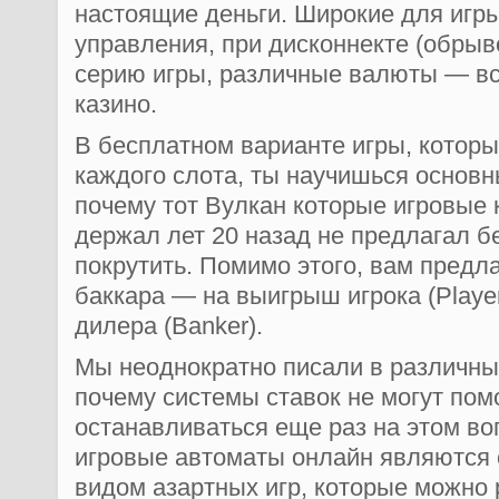
настоящие деньги. Широкие для игры
управления, при дисконнекте (обрыве
серию игры, различные валюты — вс
казино.
В бесплатном варианте игры, котор
каждого слота, ты научишься основ
почему тот Вулкан которые игровые 
держал лет 20 назад не предлагал 
покрутить. Помимо этого, вам предла
баккара — на выигрыш игрока (Player
дилера (Banker).
Мы неоднократно писали в различных
почему системы ставок не могут пом
останавливаться еще раз на этом во
игровые автоматы онлайн являются
видом азартных игр, которые можно 