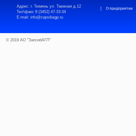
Адрес: г. Тюмень ул. Таежная д.12
[
О предприятии
Тел\факс 8 (3452) 47-33-34
E-mail: info@zapsibagp.ru
© 2019 АО "ЗапсибАГП"