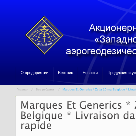
О предприятии
Вестник
Новости
Продукция и у
Главная
Без рубрики
Marques Et Generics * Zetia 10 mg Belgique * Livra