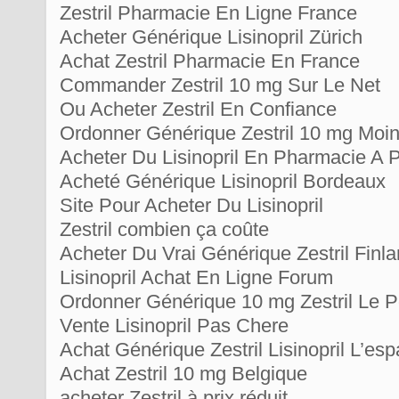
Zestril Pharmacie En Ligne France
Acheter Générique Lisinopril Zürich
Achat Zestril Pharmacie En France
Commander Zestril 10 mg Sur Le Net
Ou Acheter Zestril En Confiance
Ordonner Générique Zestril 10 mg Moi
Acheter Du Lisinopril En Pharmacie A P
Acheté Générique Lisinopril Bordeaux
Site Pour Acheter Du Lisinopril
Zestril combien ça coûte
Acheter Du Vrai Générique Zestril Finl
Lisinopril Achat En Ligne Forum
Ordonner Générique 10 mg Zestril Le P
Vente Lisinopril Pas Chere
Achat Générique Zestril Lisinopril L’es
Achat Zestril 10 mg Belgique
acheter Zestril à prix réduit