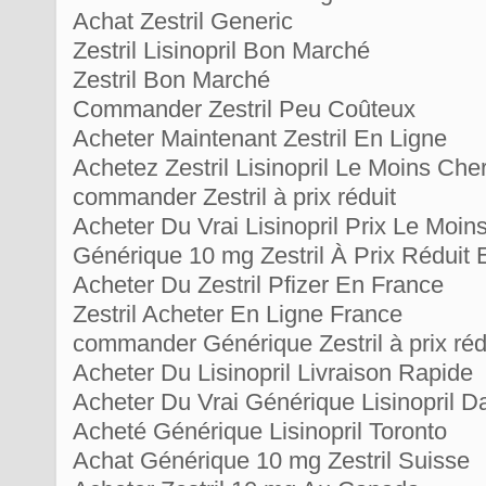
Achat Zestril Generic
Zestril Lisinopril Bon Marché
Zestril Bon Marché
Commander Zestril Peu Coûteux
Acheter Maintenant Zestril En Ligne
Achetez Zestril Lisinopril Le Moins Che
commander Zestril à prix réduit
Acheter Du Vrai Lisinopril Prix Le Moin
Générique 10 mg Zestril À Prix Réduit 
Acheter Du Zestril Pfizer En France
Zestril Acheter En Ligne France
commander Générique Zestril à prix réd
Acheter Du Lisinopril Livraison Rapide
Acheter Du Vrai Générique Lisinopril 
Acheté Générique Lisinopril Toronto
Achat Générique 10 mg Zestril Suisse