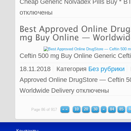
Cheap Generic Nolvadex Pills Buy * B
отключены
Ceftin 500 mg Buy Online Generic Cefti
18.11.2018
Категория
Без рубрики
Approved Online DrugStore — Ceftin 
Worldwide Delivery
отключены
« «
10
20
30
«
84
85
8
Page 86 of 917