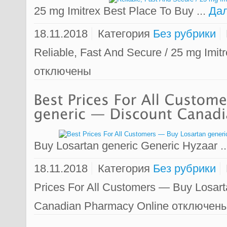
25 mg Imitrex Best Place To Buy ...
Да
18.11.2018
Категория
Без рубрики
Reliable, Fast And Secure / 25 mg Imit
отключены
Buy Losartan generic Generic Hyzaar .
18.11.2018
Категория
Без рубрики
Prices For All Customers — Buy Losar
Canadian Pharmacy Online
отключен