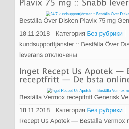
Beställa Över Disken Plavix 75 mg Gene
18.11.2018
Категория
Без рубрики
kundsupporttjänster :: Beställa Över D
leverans
отключены
Beställa Vermox receptfritt Generisk Ve
18.11.2018
Категория
Без рубрики
Recept Us Apotek — Beställa Vermox re