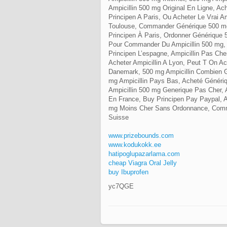
Ampicillin 500 mg Original En Ligne, A
Principen A Paris, Ou Acheter Le Vrai A
Toulouse, Commander Générique 500 mg
Principen À Paris, Ordonner Générique 5
Pour Commander Du Ampicillin 500 mg, 
Principen L’espagne, Ampicillin Pas Ch
Acheter Ampicillin A Lyon, Peut T On A
Danemark, 500 mg Ampicillin Combien G
mg Ampicillin Pays Bas, Acheté Génériqu
Ampicillin 500 mg Generique Pas Cher,
En France, Buy Principen Pay Paypal, A
mg Moins Cher Sans Ordonnance, Comma
Suisse
www.prizebounds.com
www.kodukokk.ee
hatipoglupazarlama.com
cheap Viagra Oral Jelly
buy Ibuprofen
yc7QGE