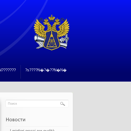
???????
?s????N�?�??N�N�
I migliori prezzi per qualità