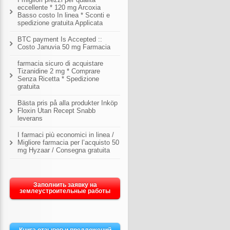
eccellente * 120 mg Arcoxia
Basso costo In linea * Sconti e
spedizione gratuita Applicata
BTC payment Is Accepted ::
Costo Januvia 50 mg Farmacia
farmacia sicuro di acquistare
Tizanidine 2 mg * Comprare
Senza Ricetta * Spedizione
gratuita
Bästa pris på alla produkter Inköp
Floxin Utan Recept Snabb
leverans
I farmaci più economici in linea /
Migliore farmacia per l’acquisto 50
mg Hyzaar / Consegna gratuita
Заполнить заявку на
землеустроительные работы