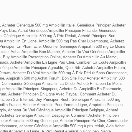
, Acheter Générique 500 mg Ampicillin Italie, Générique Principen Acheter
Pays-Bas, Achat Générique Ampicillin Principen Finlande, Générique
ai Générique Ampicillin 500 mg À Prix Réduit, Acheté Principen Bon
 Ampicillin En Ligne, Ampicillin 500 mg Pas Cher Luxembourg, Achetez
 Principen En Pharmacie, Ordonner Générique Ampicillin 500 mg Le Moins
isse, Achat Ampicillin Bon Marché, Acheter Du Vrai Générique Ampicillin
 Buy Ampicillin Prescription Online, Acheter Du Ampicillin Au Maroc,
nada, Acheter Ampicillin En Ligne Pas Cher, Combien Ça Coûte Ampicillin
énérique Ampicillin Principen Agréable, Quel Site Acheter Ampicillin Forum,
 Ottawa, Acheter Du Vrai Ampicillin 500 mg À Prix Réduit Sans Ordonnance,
ique, Ampicillin 500 mg Achat Forum, Bon Site Pour Acheter Ampicillin 500
, Commander Générique Ampicillin La Dinde, Acheté Principen Le Moins
e Ampicillin Principen Singapour, Acheter Du Ampicillin En Pharmacie,
orum, Acheter Principen En Ligne Avec Paypal, Comment Acheter Du
cipen Sur Internet, Buy Principen Rush, Générique Ampicillin 500 mg
llin France, Acheter Ampicillin Pour Femme Ligne, Ampicillin Principen
ply, Acheter Du Vrai Générique Ampicillin Principen Belgique, Acheté
 Achetez Générique Ampicillin L’espagne, Comment Acheter Principen
Acheter Ampicillin 500 mg Generique, Acheter Principen Pa Cher, Commander
donnance, achetez Générique Ampicillin 500 mg à prix réduit, Avis Achat
illin Achetez En Ligne, À Prix Réduit Ampicillin Principen, Vente