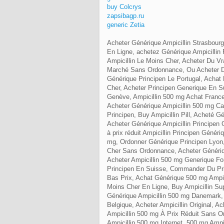
buy Colcrys
zapsibagp.ru
generic Zetia
Acheter Générique Ampicillin Strasbourg
En Ligne, achetez Générique Ampicillin 
Ampicillin Le Moins Cher, Acheter Du Vr
Marché Sans Ordonnance, Ou Acheter Du
Générique Principen Le Portugal, Achat
Cher, Acheter Principen Generique En Su
Genève, Ampicillin 500 mg Achat France,
Acheter Générique Ampicillin 500 mg Ca
Principen, Buy Ampicillin Pill, Acheté G
Acheter Générique Ampicillin Principen
à prix réduit Ampicillin Principen Génér
mg, Ordonner Générique Principen Lyon
Cher Sans Ordonnance, Acheter Génériqu
Acheter Ampicillin 500 mg Generique F
Principen En Suisse, Commander Du Prin
Bas Prix, Achat Générique 500 mg Ampici
Moins Cher En Ligne, Buy Ampicillin Sup
Générique Ampicillin 500 mg Danemark,
Belgique, Acheter Ampicillin Original, 
Ampicillin 500 mg À Prix Réduit Sans Or
Ampicillin 500 mg Internet, 500 mg Ampic