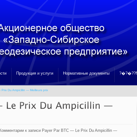
сти
Продукция и услуги
Нормативные документы
?�?�??N
rix Du Ampicillin — Meilleurs prix
Комментарии
к записи Payer Par BTC — Le Prix Du Ampicillin —