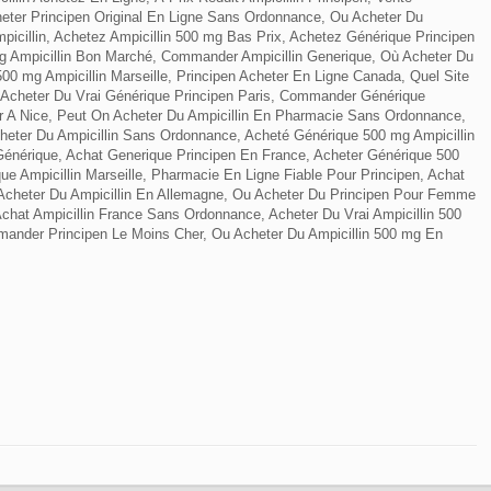
cheter Principen Original En Ligne Sans Ordonnance, Ou Acheter Du
mpicillin, Achetez Ampicillin 500 mg Bas Prix, Achetez Générique Principen
 Ampicillin Bon Marché, Commander Ampicillin Generique, Où Acheter Du
00 mg Ampicillin Marseille, Principen Acheter En Ligne Canada, Quel Site
Acheter Du Vrai Générique Principen Paris, Commander Générique
er A Nice, Peut On Acheter Du Ampicillin En Pharmacie Sans Ordonnance,
cheter Du Ampicillin Sans Ordonnance, Acheté Générique 500 mg Ampicillin
énérique, Achat Generique Principen En France, Acheter Générique 500
e Ampicillin Marseille, Pharmacie En Ligne Fiable Pour Principen, Achat
 Acheter Du Ampicillin En Allemagne, Ou Acheter Du Principen Pour Femme
chat Ampicillin France Sans Ordonnance, Acheter Du Vrai Ampicillin 500
nder Principen Le Moins Cher, Ou Acheter Du Ampicillin 500 mg En