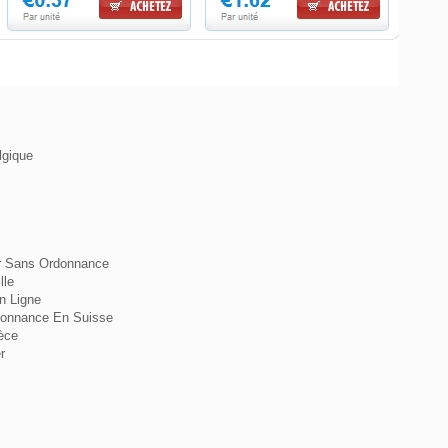
lgique
er Sans Ordonnance
lle
n Ligne
donnance En Suisse
èce
r