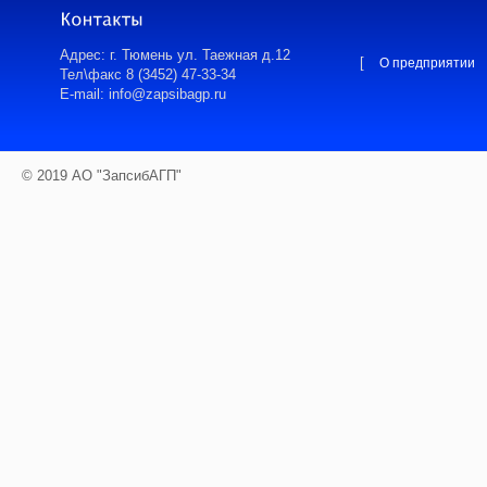
Адрес: г. Тюмень ул. Таежная д.12
[
О предприятии
Тел\факс 8 (3452) 47-33-34
E-mail: info@zapsibagp.ru
© 2019 АО "ЗапсибАГП"