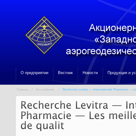
О предприятии
Вестник
Новости
Продукция и у
Главная
Без рубрики
Recherche Levitra — Internationale Pharmacie — Le