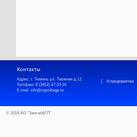
Адрес: г. Тюмень ул. Таежная д.12
[
О предприятии
Тел\факс 8 (3452) 47-33-34
E-mail: info@zapsibagp.ru
© 2019 АО "ЗапсибАГП"