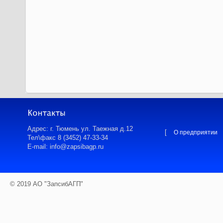
Адрес: г. Тюмень ул. Таежная д.12
[
О предприятии
Тел\факс 8 (3452) 47-33-34
E-mail: info@zapsibagp.ru
© 2019 АО "ЗапсибАГП"