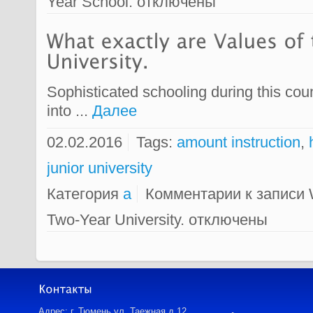
Year School.
отключены
Sophisticated schooling during this coun
into ...
Далее
02.02.2016
Tags:
amount instruction
,
junior university
Категория
a
Комментарии
к записи W
Two-Year University.
отключены
Адрес: г. Тюмень ул. Таежная д.12