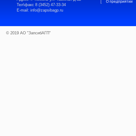
[
О предприятии
Тел\факс 8 (3452) 47-33-34
E-mail: info@zapsibagp.ru
© 2019 АО "ЗапсибАГП"